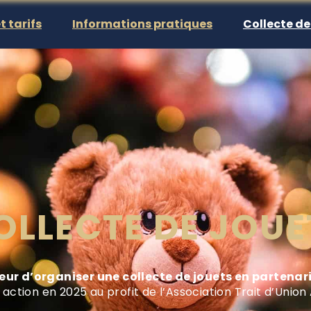
t tarifs
Informations pratiques
Collecte de
OLLECTE DE JOUE
r d’organiser une collecte de jouets en partenari
action en 2025 au profit de l’Association Trait d’Union