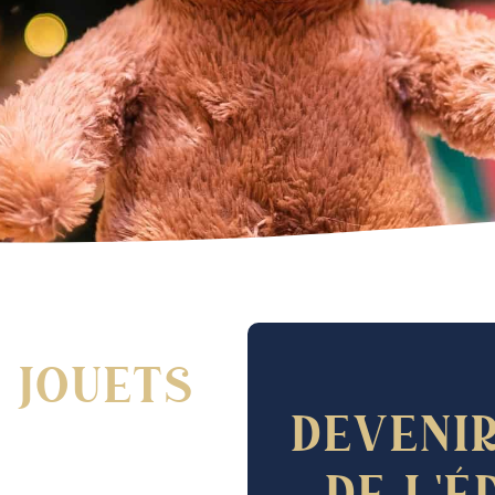
 jouets
Devenir
de l'é