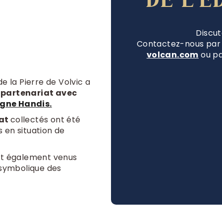
Discu
Contactez-nous par
volcan.com
ou pa
de la Pierre de Volvic a
n partenariat avec
rgne Handis.
tat
collectés ont été
 en situation de
ont également venus
e symbolique des